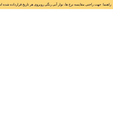
راهنما: جهت راحتی مقایسه نرخ ها، نوار آبی رنگی روبروی هر تاریخ قرارداده شده 