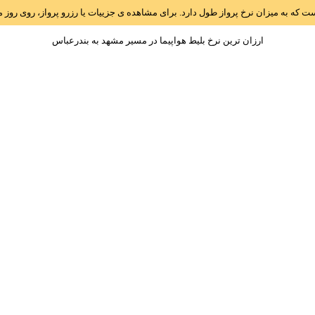
است که به میزان نرخ پرواز طول دارد. برای مشاهده ی جزییات یا رزرو پرواز، روی رو
ارزان ترین نرخ بلیط هواپیما در مسیر مشهد به بندرعباس