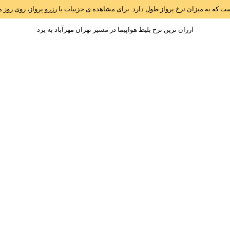
است که به میزان نرخ پرواز طول دارد. برای مشاهده ی جزییات یا رزرو پرواز، روی رو
ارزان ترین نرخ بلیط هواپیما در مسیر تهران مهرآباد به يزد