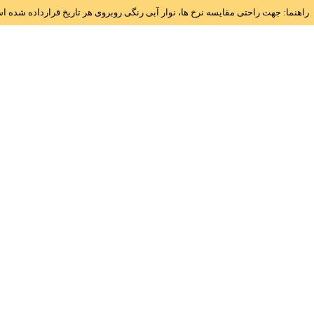
راهنما: جهت راحتی مقایسه نرخ ها، نوار آبی رنگی روبروی هر تاریخ قرارداده شده 