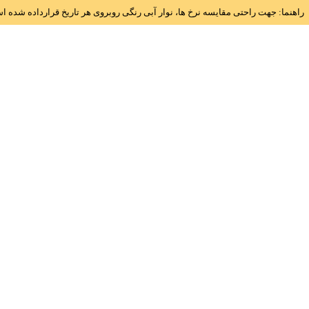
راهنما: جهت راحتی مقایسه نرخ ها، نوار آبی رنگی روبروی هر تاریخ قرارداده شده 